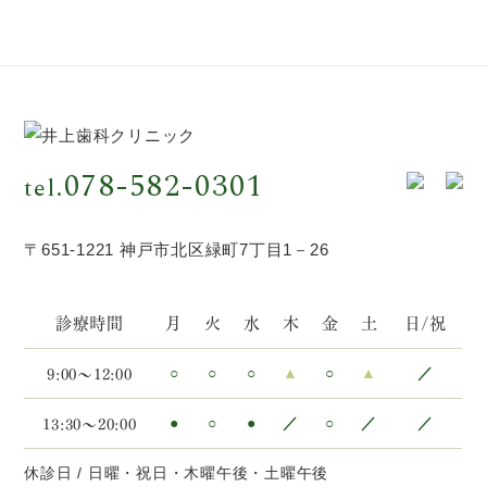
078-582-0301
tel.
〒651-1221 神戸市北区緑町7丁目1－26
診療時間
月
火
水
木
金
土
日/祝
9:00～12:00
○
○
○
▲
○
▲
／
13:30～20:00
●
○
●
／
○
／
／
休診日 / 日曜・祝日・木曜午後・土曜午後