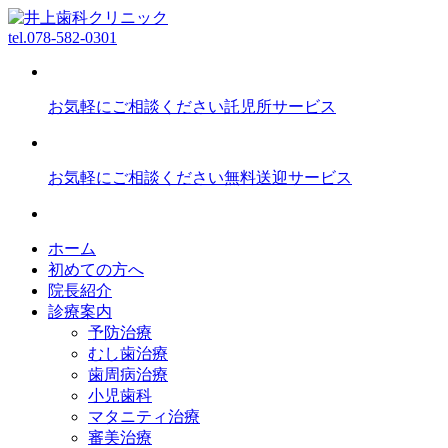
tel.
078-582-0301
お気軽にご相談ください
託児所サービス
お気軽にご相談ください
無料送迎サービス
ホーム
初めての方へ
院長紹介
診療案内
予防治療
むし歯治療
歯周病治療
小児歯科
マタニティ治療
審美治療