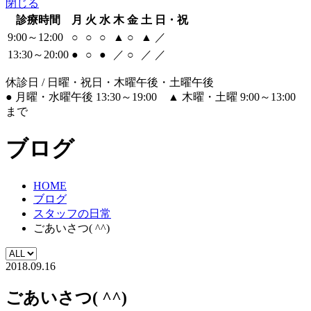
閉じる
診療時間
月
火
水
木
金
土
日・祝
9:00～12:00
○
○
○
▲
○
▲
／
13:30～20:00
●
○
●
／
○
／
／
休診日 / 日曜・祝日・木曜午後・土曜午後
●
月曜・水曜午後 13:30～19:00
▲
木曜・土曜 9:00～13:00
まで
ブログ
HOME
ブログ
スタッフの日常
ごあいさつ( ^^)
2018.09.16
ごあいさつ( ^^)