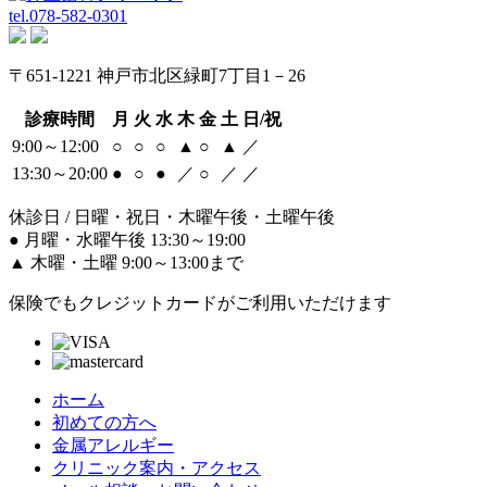
tel.
078-582-0301
〒651-1221 神戸市北区緑町7丁目1－26
診療時間
月
火
水
木
金
土
日/祝
9:00～12:00
○
○
○
▲
○
▲
／
13:30～20:00
●
○
●
／
○
／
／
休診日 / 日曜・祝日・木曜午後・土曜午後
●
月曜・水曜午後 13:30～19:00
▲
木曜・土曜 9:00～13:00まで
保険でもクレジットカードがご利用いただけます
ホーム
初めての方へ
金属アレルギー
クリニック案内・アクセス