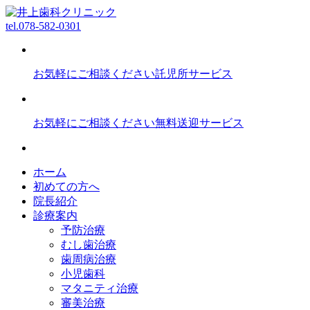
tel.
078-582-0301
お気軽にご相談ください
託児所サービス
お気軽にご相談ください
無料送迎サービス
ホーム
初めての方へ
院長紹介
診療案内
予防治療
むし歯治療
歯周病治療
小児歯科
マタニティ治療
審美治療