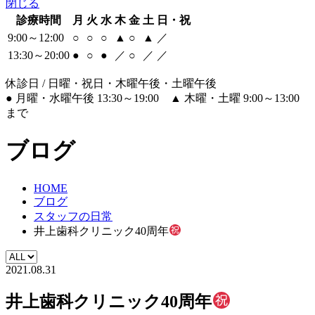
閉じる
診療時間
月
火
水
木
金
土
日・祝
9:00～12:00
○
○
○
▲
○
▲
／
13:30～20:00
●
○
●
／
○
／
／
休診日 / 日曜・祝日・木曜午後・土曜午後
●
月曜・水曜午後 13:30～19:00
▲
木曜・土曜 9:00～13:00
まで
ブログ
HOME
ブログ
スタッフの日常
井上歯科クリニック40周年
2021.08.31
井上歯科クリニック40周年