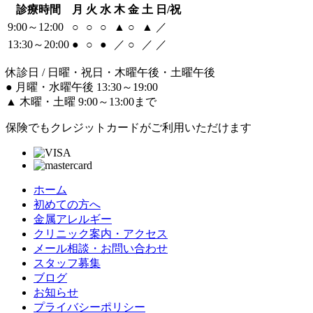
診療時間
月
火
水
木
金
土
日/祝
9:00～12:00
○
○
○
▲
○
▲
／
13:30～20:00
●
○
●
／
○
／
／
休診日 / 日曜・祝日・木曜午後・土曜午後
●
月曜・水曜午後 13:30～19:00
▲
木曜・土曜 9:00～13:00まで
保険でもクレジットカードがご利用いただけます
ホーム
初めての方へ
金属アレルギー
クリニック案内・アクセス
メール相談・お問い合わせ
スタッフ募集
ブログ
お知らせ
プライバシーポリシー