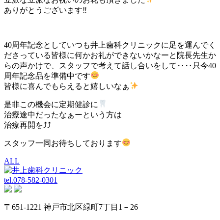
ありがとうございます‼
40周年記念としていつも井上歯科クリニックに足を運んでく
ださっている皆様に何かお礼ができないかなーと院長先生か
らの声かけで、スタッフで考えて話し合いをして‥‥只今40
周年記念品を準備中です
皆様に喜んでもらえると嬉しいなぁ
是非この機会に定期健診に
治療途中だったなぁーという方は
治療再開を⤴⤴
スタッフ一同お待ちしております
ALL
tel.
078-582-0301
〒651-1221 神戸市北区緑町7丁目1－26