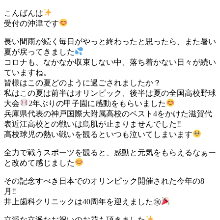
こんばんは
受付の沖津です
長い間雨が続く毎日がやっと終わったと思ったら、また暑い
夏が戻ってきました
コロナも、なかなか収束しない中、落ち着かない日々が続い
ていますね。
皆様はこの夏どのように過ごされましたか？
私はこの夏は前半はオリンピック、後半は夏の全国高校野球
大会
2年ぶりの甲子園に感動をもらいました
兵庫県代表の神戸国際大附属高校のベスト4をかけた滋賀代
表近江高校との戦いは鳥肌が止まりませんでした‼
高校球児の熱い戦いを観るといつも泣いてしまいます
全力で戦うスポーツを観ると、感動と元気をもらえるなぁー
と改めて感じました
その記念すべき日本でのオリンピック開催された今年の8
月‼
井上歯科クリニックは40周年を迎えました㊗
立派な立派なお祝いのお花も頂きました