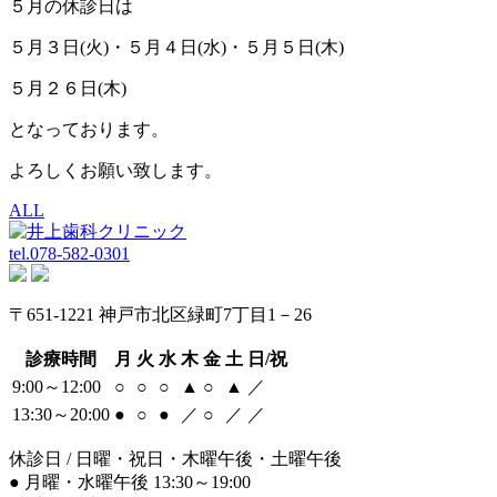
５月の休診日は
５月３日(火)・５月４日(水)・５月５日(木)
５月２６日(木)
となっております。
よろしくお願い致します。
ALL
tel.
078-582-0301
〒651-1221 神戸市北区緑町7丁目1－26
診療時間
月
火
水
木
金
土
日/祝
9:00～12:00
○
○
○
▲
○
▲
／
13:30～20:00
●
○
●
／
○
／
／
休診日 / 日曜・祝日・木曜午後・土曜午後
●
月曜・水曜午後 13:30～19:00