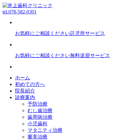
tel.
078-582-0301
お気軽にご相談ください
託児所サービス
お気軽にご相談ください
無料送迎サービス
ホーム
初めての方へ
院長紹介
診療案内
予防治療
むし歯治療
歯周病治療
小児歯科
マタニティ治療
審美治療