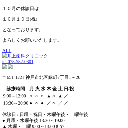
１０月の休診日は
１０月１０日(祝)
となっております。
よろしくお願いいたします。
ALL
tel.
078-582-0301
〒651-1221 神戸市北区緑町7丁目1－26
診療時間
月
火
水
木
金
土
日/祝
9:00～12:00
○
○
○
▲
○
▲
／
13:30～20:00
●
○
●
／
○
／
／
休診日 / 日曜・祝日・木曜午後・土曜午後
●
月曜・水曜午後 13:30～19:00
▲
木曜・土曜 9:00～13:00まで