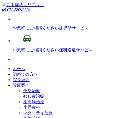
tel.
078-582-0301
お気軽にご相談ください
託児所サービス
お気軽にご相談ください
無料送迎サービス
ホーム
初めての方へ
院長紹介
診療案内
予防治療
むし歯治療
歯周病治療
小児歯科
マタニティ治療