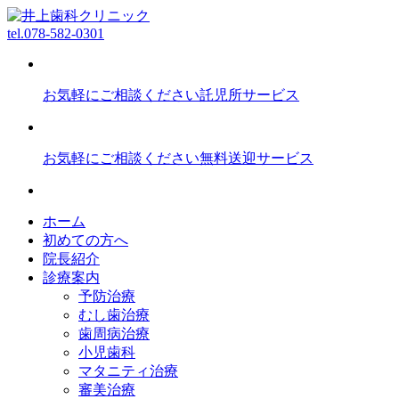
tel.
078-582-0301
お気軽にご相談ください
託児所サービス
お気軽にご相談ください
無料送迎サービス
ホーム
初めての方へ
院長紹介
診療案内
予防治療
むし歯治療
歯周病治療
小児歯科
マタニティ治療
審美治療