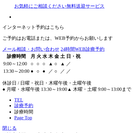
お気軽にご相談ください
無料送迎サービス
インターネット予約はこちら
ご予約はお電話または、WEB予約からお願いします
メール相談・お問い合わせ
24時間WEB診療予約
診療時間
月
火
水
木
金
土
日・祝
9:00～12:00
○
○
○
▲
○
▲
／
13:30～20:00
●
○
●
／
○
／
／
休診日 / 日曜・祝日・木曜午後・土曜午後
●
月曜・水曜午後 13:30～19:00
▲
木曜・土曜 9:00～13:00まで
TEL
診療予約
診療時間
Page Top
閉じる