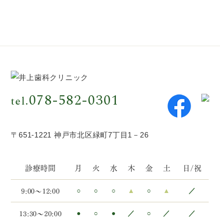
078-582-0301
tel.
〒651-1221 神戸市北区緑町7丁目1－26
診療時間
月
火
水
木
金
土
日/祝
9:00～12:00
○
○
○
▲
○
▲
／
13:30～20:00
●
○
●
／
○
／
／