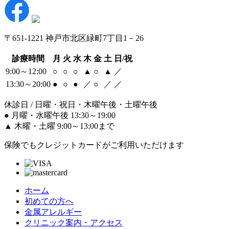
〒651-1221 神戸市北区緑町7丁目1－26
診療時間
月
火
水
木
金
土
日/祝
9:00～12:00
○
○
○
▲
○
▲
／
13:30～20:00
●
○
●
／
○
／
／
休診日 / 日曜・祝日・木曜午後・土曜午後
●
月曜・水曜午後 13:30～19:00
▲
木曜・土曜 9:00～13:00まで
保険でもクレジットカードがご利用いただけます
ホーム
初めての方へ
金属アレルギー
クリニック案内・アクセス