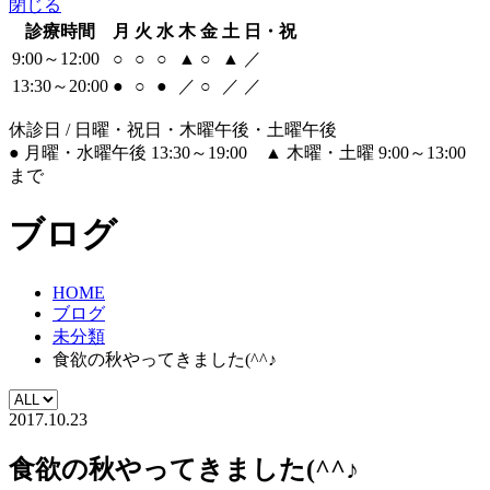
閉じる
診療時間
月
火
水
木
金
土
日・祝
9:00～12:00
○
○
○
▲
○
▲
／
13:30～20:00
●
○
●
／
○
／
／
休診日 / 日曜・祝日・木曜午後・土曜午後
●
月曜・水曜午後 13:30～19:00
▲
木曜・土曜 9:00～13:00
まで
ブログ
HOME
ブログ
未分類
食欲の秋やってきました(^^♪
2017.10.23
食欲の秋やってきました(^^♪