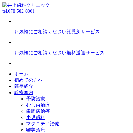
tel.
078-582-0301
お気軽にご相談ください
託児所サービス
お気軽にご相談ください
無料送迎サービス
ホーム
初めての方へ
院長紹介
診療案内
予防治療
むし歯治療
歯周病治療
小児歯科
マタニティ治療
審美治療