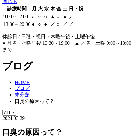
閉じる
診療時間
月
火
水
木
金
土
日・祝
9:00～12:00
○
○
○
▲
○
▲
／
13:30～20:00
●
○
●
／
○
／
／
休診日 / 日曜・祝日・木曜午後・土曜午後
●
月曜・水曜午後 13:30～19:00
▲
木曜・土曜 9:00～13:00
まで
ブログ
HOME
ブログ
未分類
口臭の原因って？
2024.03.29
口臭の原因って？