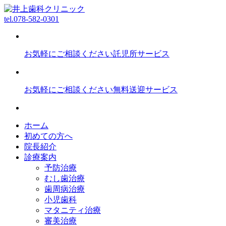
tel.
078-582-0301
お気軽にご相談ください
託児所サービス
お気軽にご相談ください
無料送迎サービス
ホーム
初めての方へ
院長紹介
診療案内
予防治療
むし歯治療
歯周病治療
小児歯科
マタニティ治療
審美治療