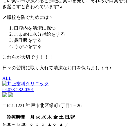
この臭い玉が潰れると強烈な臭いを発し、それらが口臭を引
き起こすと言われています🦷
📍膿栓を防ぐためには？
口腔内を清潔に保つ
こまめに水分補給をする
鼻呼吸をする
うがいをする
これらが大切です！！！
日々の習慣に取り入れて清潔なお口を保ちましょう♪
ALL
tel.
078-582-0301
〒651-1221 神戸市北区緑町7丁目1－26
診療時間
月
火
水
木
金
土
日/祝
9:00～12:00
○
○
○
▲
○
▲
／