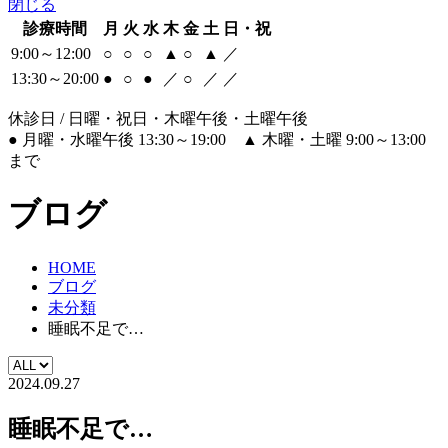
閉じる
診療時間
月
火
水
木
金
土
日・祝
9:00～12:00
○
○
○
▲
○
▲
／
13:30～20:00
●
○
●
／
○
／
／
休診日 / 日曜・祝日・木曜午後・土曜午後
●
月曜・水曜午後 13:30～19:00
▲
木曜・土曜 9:00～13:00
まで
ブログ
HOME
ブログ
未分類
睡眠不足で…
2024.09.27
睡眠不足で…