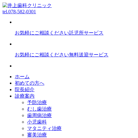
tel.
078-582-0301
お気軽にご相談ください
託児所サービス
お気軽にご相談ください
無料送迎サービス
ホーム
初めての方へ
院長紹介
診療案内
予防治療
むし歯治療
歯周病治療
小児歯科
マタニティ治療
審美治療