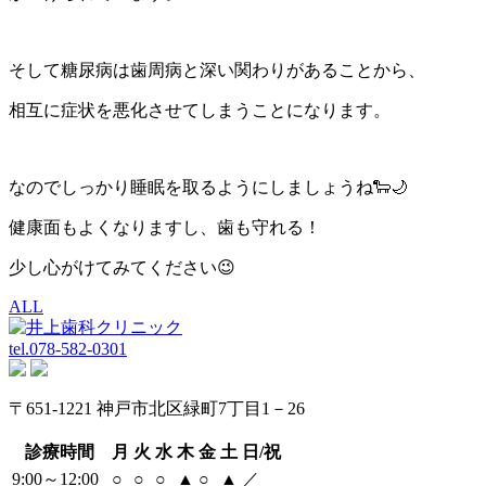
そして糖尿病は歯周病と深い関わりがあることから、
相互に症状を悪化させてしまうことになります。
なのでしっかり睡眠を取るようにしましょうね🐑🌙
健康面もよくなりますし、歯も守れる！
少し心がけてみてください😉
ALL
tel.
078-582-0301
〒651-1221 神戸市北区緑町7丁目1－26
診療時間
月
火
水
木
金
土
日/祝
9:00～12:00
○
○
○
▲
○
▲
／