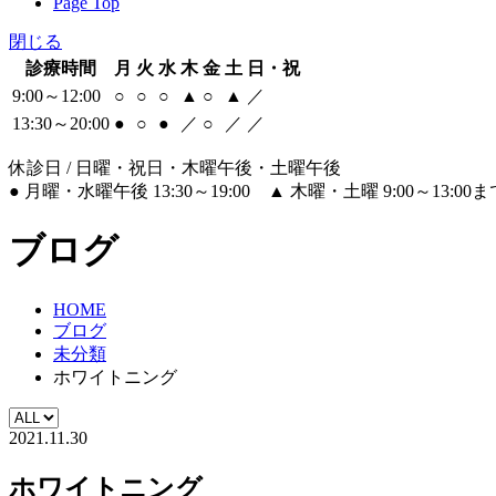
Page Top
閉じる
診療時間
月
火
水
木
金
土
日・祝
9:00～12:00
○
○
○
▲
○
▲
／
13:30～20:00
●
○
●
／
○
／
／
休診日 / 日曜・祝日・木曜午後・土曜午後
●
月曜・水曜午後 13:30～19:00
▲
木曜・土曜 9:00～13:0
ブログ
HOME
ブログ
未分類
ホワイトニング
2021.11.30
ホワイトニング