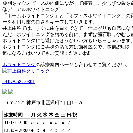
薬剤をマウスピースの内側にながして装着し、少しずつ歯を
③デュアルホワイトニング
「ホームホワイトニング」と「オフィスホワイトニング」の
ーを利用し歯の白さをキープしていきます。
井上歯科では、すぐに歯を白くできて、仕上がりも自然にな
ただ、ホワイトニングを始める前に、まずは歯石取りやむし
ホワイトニングにも避けたほうがいい方もいらっしゃいます
ホワイトニングにご興味のある方は歯科医院で、事前説明をし
気になる方はいつでもご質問くださいね‼
ホワイトニング
の診療案内ページも合わせてご覧ください。
tel.078-582-0301
〒651-1221 神戸市北区緑町7丁目1－26
診療時間
月
火
水
木
金
土
日/祝
9:00～12:00
○
○
○
▲
○
▲
／
13:30～20:00
●
○
●
／
○
／
／