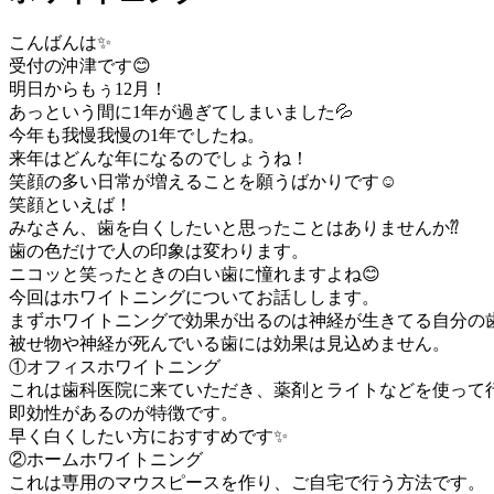
こんばんは✨
受付の沖津です😊
明日からもぅ12月！
あっという間に1年が過ぎてしまいました💦
今年も我慢我慢の1年でしたね。
来年はどんな年になるのでしょうね！
笑顔の多い日常が増えることを願うばかりです☺️
笑顔といえば！
みなさん、歯を白くしたいと思ったことはありませんか⁇
歯の色だけで人の印象は変わります。
ニコッと笑ったときの白い歯に憧れますよね😊
今回はホワイトニングについてお話しします。
まずホワイトニングで効果が出るのは神経が生きてる自分の
被せ物や神経が死んでいる歯には効果は見込めません。
①オフィスホワイトニング
これは歯科医院に来ていただき、薬剤とライトなどを使って
即効性があるのが特徴です。
早く白くしたい方におすすめです✨
②ホームホワイトニング
これは専用のマウスピースを作り、ご自宅で行う方法です。