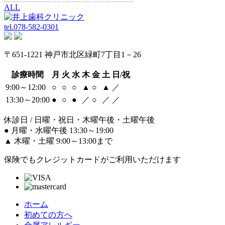
ALL
tel.
078-582-0301
〒651-1221 神戸市北区緑町7丁目1－26
診療時間
月
火
水
木
金
土
日/祝
9:00～12:00
○
○
○
▲
○
▲
／
13:30～20:00
●
○
●
／
○
／
／
休診日 / 日曜・祝日・木曜午後・土曜午後
●
月曜・水曜午後 13:30～19:00
▲
木曜・土曜 9:00～13:00まで
保険でもクレジットカードがご利用いただけます
ホーム
初めての方へ